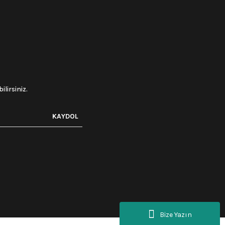
lirsiniz.
KAYDOL
Bize Yazın