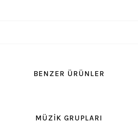
BENZER ÜRÜNLER
um
0.0 Puan - Yorum
0.0 Puan - Y
şört
Megadeth Çocuk Tişört
AC/DC Çocuk Tişört
MÜZİK GRUPLARI
549,00
₺
549,00
₺