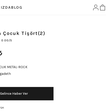
IZDA
BLOG
 Çocuk Tişört(2)
0.00/5
₺
CUK METAL-ROCK
gadeth
Gelince Haber Ver
rün