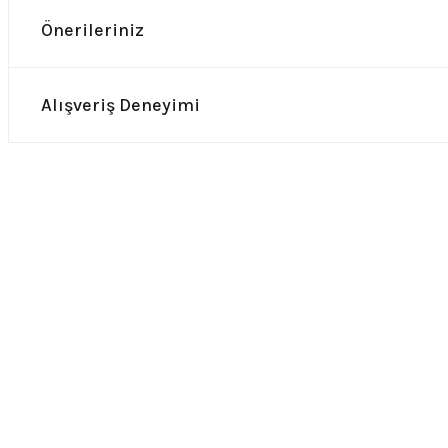
Önerileriniz
Alışveriş Deneyimi
0.0 Puan - Yorum
0.0 Puan - Yor
Guns n Roses Çocuk Tişört
Nirvana Kurt Cobain Çocuk Ti
549,00
₺
549,00
₺