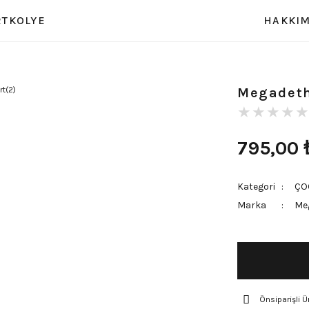
RT
KOLYE
HAKKIM
Megadeth
795,00
Kategori
ÇO
Marka
Me
Önsiparişli Ü