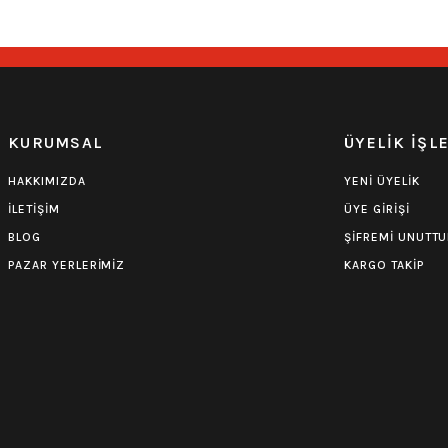
0.0 Puan - Yorum
Iron Maiden Çocuk Tişört
KURUMSAL
ÜYELİK İŞL
549,00
₺
HAKKIMIZDA
YENİ ÜYELİK
İLETİŞİM
ÜYE GİRİŞİ
BLOG
ŞİFREMİ UNUTT
PAZAR YERLERİMİZ
KARGO TAKİP